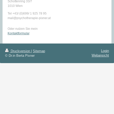
Schottenring 33/7
1010 Wien
Tel +43/ (0)699/ 1 925 78 95
mail@psychotherapie-pixner.at
Oder nutzen Sie mein
Kontaktformular
.
Login
Druckversion
|
Sitemap
Webansicht
© Dr.in Berta Pixner