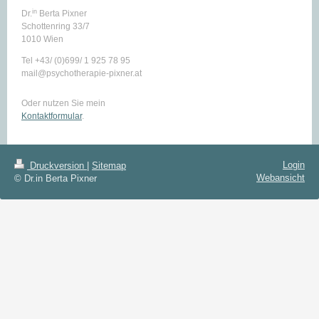
in
Dr.
Berta Pixner
Schottenring 33/7
1010 Wien
Tel +43/ (0)699/ 1 925 78 95
mail@psychotherapie-pixner.at
Oder nutzen Sie mein
Kontaktformular
.
Login
Druckversion
|
Sitemap
Webansicht
© Dr.in Berta Pixner